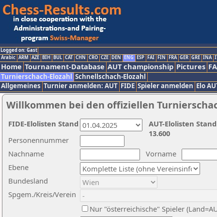
Logged on: Gast
Arabic
ARM
AZE
BIH
BUL
CAT
CHN
CRO
CZE
DEN
ENG
ESP
FAI
FIN
FRA
GER
GRE
INA
I
Home
Tournament-Database
AUT championship
Pictures
F
Turnierschach-Elozahl
Schnellschach-Elozahl
Allgemeines
Turnier anmelden: AUT
FIDE
Spieler anmelden
Elo AU
Willkommen bei den offiziellen Turnierscha
FIDE-Elolisten Stand
AUT-Elolisten Stand
13.600
Personennummer
Nachname
Vorname
Ebene
Bundesland
Spgem./Kreis/Verein
Nur "österreichische" Spieler (Land=A