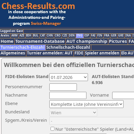
Logged on: Gast
Arabic
ARM
AZE
BIH
BUL
CAT
CHN
CRO
CZE
DEN
ENG
ESP
FAI
FIN
FRA
GER
GRE
INA
I
Home
Tournament-Database
AUT championship
Pictures
F
Turnierschach-Elozahl
Schnellschach-Elozahl
Allgemeines
Turnier anmelden: AUT
FIDE
Spieler anmelden
Elo AU
Willkommen bei den offiziellen Turnierscha
FIDE-Elolisten Stand
AUT-Elolisten Stand
6.936
Personennummer
Nachname
Vorname
Ebene
Bundesland
Spgem./Kreis/Verein
Nur "österreichische" Spieler (Land=A