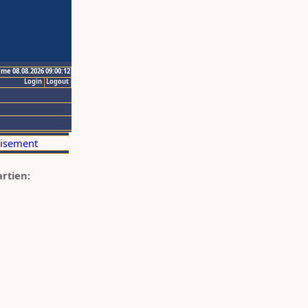
ime 08.08.2026 09:00:12
Login
Logout
artien: