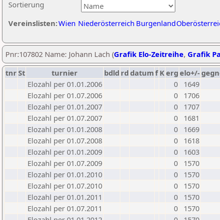
Sortierung
Vereinslisten:
Wien
Niederösterreich
Burgenland
Oberösterrei
Pnr:107802 Name: Johann Lach (
Grafik Elo-Zeitreihe
,
Grafik Pa
tnr
St
turnier
bdld
rd
datum
f
K
erg
elo+/-
gegn
Elozahl per 01.01.2006
0
1649
Elozahl per 01.07.2006
0
1706
Elozahl per 01.01.2007
0
1707
Elozahl per 01.07.2007
0
1681
Elozahl per 01.01.2008
0
1669
Elozahl per 01.07.2008
0
1618
Elozahl per 01.01.2009
0
1603
Elozahl per 01.07.2009
0
1570
Elozahl per 01.01.2010
0
1570
Elozahl per 01.07.2010
0
1570
Elozahl per 01.01.2011
0
1570
Elozahl per 01.07.2011
0
1570
Elozahl per 01.01.2012
0
1570