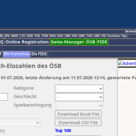
Servert
TA
JPN
MKD
LTU
NED
POL
POR
ROU
RUS
SRB
SVK
SWE
TUR
UKR
VIE
FontSize:11pt
AQ
Online Registration
Swiss-Manager
ÖSB
FIDE
T
Elo Vorschau
Elo FIDE
ch-Elozahlen des ÖSB
 01.07.2026, letzte Änderung am 11.07.2026 13:14, gewertete P
Kategorie
Geschlecht
Spielberechtigung
Top 100
UT)