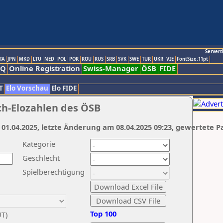
Servert
TA
JPN
MKD
LTU
NED
POL
POR
ROU
RUS
SRB
SVK
SWE
TUR
UKR
VIE
FontSize:11pt
AQ
Online Registration
Swiss-Manager
ÖSB
FIDE
T
Elo Vorschau
Elo FIDE
ch-Elozahlen des ÖSB
 01.04.2025, letzte Änderung am 08.04.2025 09:23, gewertete P
Kategorie
Geschlecht
Spielberechtigung
Top 100
UT)