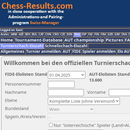
Logged on: Gast
Arabic
ARM
AZE
BIH
BUL
CAT
CHN
CRO
CZE
DEN
ENG
ESP
FAI
FIN
FRA
GER
GRE
INA
I
Home
Tournament-Database
AUT championship
Pictures
F
Turnierschach-Elozahl
Schnellschach-Elozahl
Allgemeines
Turnier anmelden: AUT
FIDE
Spieler anmelden
Elo AU
Willkommen bei den offiziellen Turnierscha
FIDE-Elolisten Stand
AUT-Elolisten Stand
13.600
Personennummer
Nachname
Vorname
Ebene
Bundesland
Spgem./Kreis/Verein
Nur "österreichische" Spieler (Land=A