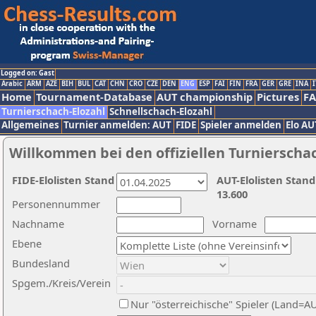
Logged on: Gast
Arabic
ARM
AZE
BIH
BUL
CAT
CHN
CRO
CZE
DEN
ENG
ESP
FAI
FIN
FRA
GER
GRE
INA
I
Home
Tournament-Database
AUT championship
Pictures
F
Turnierschach-Elozahl
Schnellschach-Elozahl
Allgemeines
Turnier anmelden: AUT
FIDE
Spieler anmelden
Elo AU
Willkommen bei den offiziellen Turnierscha
FIDE-Elolisten Stand
AUT-Elolisten Stand
13.600
Personennummer
Nachname
Vorname
Ebene
Bundesland
Spgem./Kreis/Verein
Nur "österreichische" Spieler (Land=A