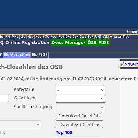
Servert
TA
JPN
MKD
LTU
NED
POL
POR
ROU
RUS
SRB
SVK
SWE
TUR
UKR
VIE
FontSize:11pt
AQ
Online Registration
Swiss-Manager
ÖSB
FIDE
T
Elo Vorschau
Elo FIDE
ch-Elozahlen des ÖSB
 01.07.2026, letzte Änderung am 11.07.2026 13:14, gewertete P
Kategorie
Geschlecht
Spielberechtigung
Top 100
UT)