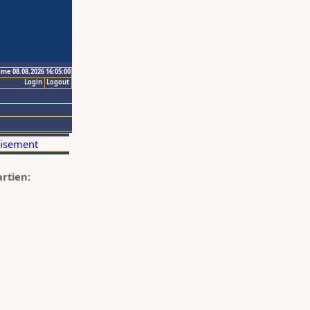
ime 08.08.2026 16:05:00
Login
Logout
artien: