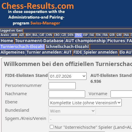
Logged on: Gast
Arabic
ARM
AZE
BIH
BUL
CAT
CHN
CRO
CZE
DEN
ENG
ESP
FAI
FIN
FRA
GER
GRE
INA
I
Home
Tournament-Database
AUT championship
Pictures
F
Turnierschach-Elozahl
Schnellschach-Elozahl
Allgemeines
Turnier anmelden: AUT
FIDE
Spieler anmelden
Elo AU
Willkommen bei den offiziellen Turnierscha
FIDE-Elolisten Stand
AUT-Elolisten Stand
6.936
Personennummer
Nachname
Vorname
Ebene
Bundesland
Spgem./Kreis/Verein
Nur "österreichische" Spieler (Land=A