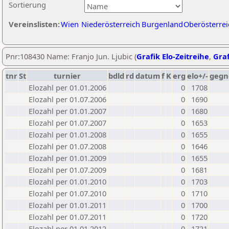
Sortierung
Vereinslisten:
Wien
Niederösterreich
Burgenland
Oberösterrei
Pnr:108430 Name: Franjo Jun. Ljubic (
Grafik Elo-Zeitreihe
,
Graf
tnr
St
turnier
bdld
rd
datum
f
K
erg
elo+/-
gegn
Elozahl per 01.01.2006
0
1708
Elozahl per 01.07.2006
0
1690
Elozahl per 01.01.2007
0
1680
Elozahl per 01.07.2007
0
1653
Elozahl per 01.01.2008
0
1655
Elozahl per 01.07.2008
0
1646
Elozahl per 01.01.2009
0
1655
Elozahl per 01.07.2009
0
1681
Elozahl per 01.01.2010
0
1703
Elozahl per 01.07.2010
0
1710
Elozahl per 01.01.2011
0
1700
Elozahl per 01.07.2011
0
1720
Elozahl per 01.01.2012
0
1721