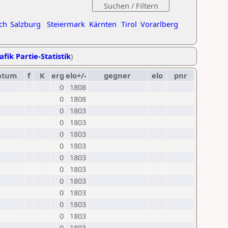
ch
Salzburg
Steiermark
Kärnten
Tirol
Vorarlberg
afik Partie-Statistik
)
atum
f
K
erg
elo+/-
gegner
elo
pnr
0
1808
0
1808
0
1803
0
1803
0
1803
0
1803
0
1803
0
1803
0
1803
0
1803
0
1803
0
1803
0
1803