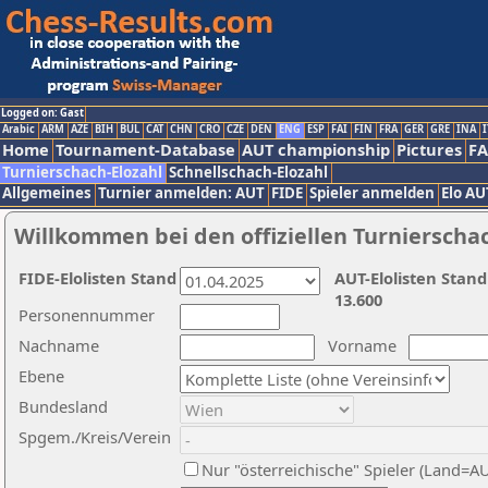
Logged on: Gast
Arabic
ARM
AZE
BIH
BUL
CAT
CHN
CRO
CZE
DEN
ENG
ESP
FAI
FIN
FRA
GER
GRE
INA
I
Home
Tournament-Database
AUT championship
Pictures
F
Turnierschach-Elozahl
Schnellschach-Elozahl
Allgemeines
Turnier anmelden: AUT
FIDE
Spieler anmelden
Elo AU
Willkommen bei den offiziellen Turnierscha
FIDE-Elolisten Stand
AUT-Elolisten Stand
13.600
Personennummer
Nachname
Vorname
Ebene
Bundesland
Spgem./Kreis/Verein
Nur "österreichische" Spieler (Land=A