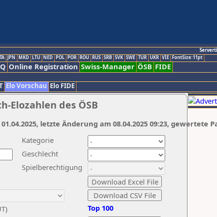
Servert
TA
JPN
MKD
LTU
NED
POL
POR
ROU
RUS
SRB
SVK
SWE
TUR
UKR
VIE
FontSize:11pt
AQ
Online Registration
Swiss-Manager
ÖSB
FIDE
T
Elo Vorschau
Elo FIDE
ch-Elozahlen des ÖSB
 01.04.2025, letzte Änderung am 08.04.2025 09:23, gewertete P
Kategorie
Geschlecht
Spielberechtigung
Top 100
UT)