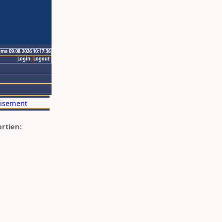
ime 09.08.2026 10:17:36
Login
Logout
artien: