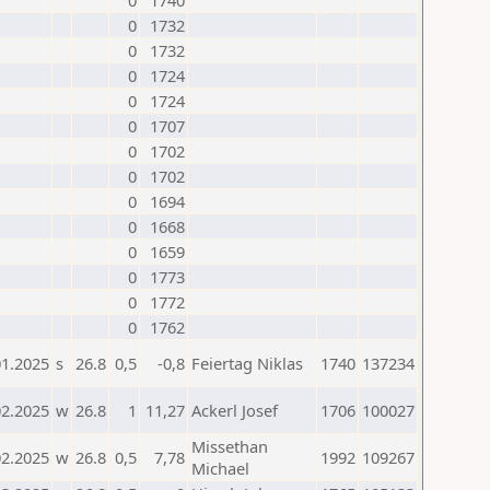
0
1740
0
1732
0
1732
0
1724
0
1724
0
1707
0
1702
0
1702
0
1694
0
1668
0
1659
0
1773
0
1772
0
1762
01.2025
s
26.8
0,5
-0,8
Feiertag Niklas
1740
137234
02.2025
w
26.8
1
11,27
Ackerl Josef
1706
100027
Missethan
02.2025
w
26.8
0,5
7,78
1992
109267
Michael