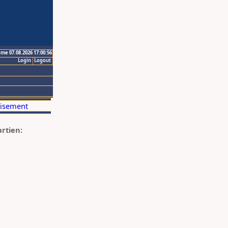
ime 07.08.2026 17:00:56
Login
Logout
artien: