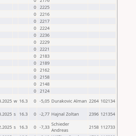
0
2176
0
2225
0
2216
0
2217
0
2224
0
2236
0
2229
0
2221
0
2183
0
2189
0
2162
0
2158
0
2148
0
2124
3.2025
w
16.3
0
-5,05
Durakovic Alman
2264
102134
3.2025
s
16.3
0
-2,77
Hajnal Zoltan
2396
121354
Schieder
2.2025
s
16.3
0
-7,33
2158
112733
Andreas