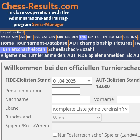
Logged on: Gast
Arabic
ARM
AZE
BIH
BUL
CAT
CHN
CRO
CZE
DEN
ENG
ESP
FAI
FIN
FRA
GER
GRE
INA
I
Home
Tournament-Database
AUT championship
Pictures
F
Turnierschach-Elozahl
Schnellschach-Elozahl
Allgemeines
Turnier anmelden: AUT
FIDE
Spieler anmelden
Elo AU
Willkommen bei den offiziellen Turnierscha
FIDE-Elolisten Stand
AUT-Elolisten Stand
13.600
Personennummer
Nachname
Vorname
Ebene
Bundesland
Spgem./Kreis/Verein
Nur "österreichische" Spieler (Land=A