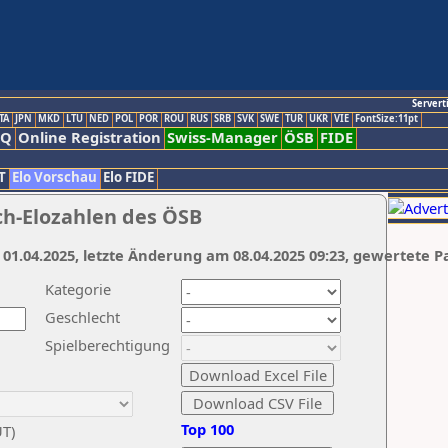
Servert
TA
JPN
MKD
LTU
NED
POL
POR
ROU
RUS
SRB
SVK
SWE
TUR
UKR
VIE
FontSize:11pt
AQ
Online Registration
Swiss-Manager
ÖSB
FIDE
T
Elo Vorschau
Elo FIDE
ch-Elozahlen des ÖSB
 01.04.2025, letzte Änderung am 08.04.2025 09:23, gewertete P
Kategorie
Geschlecht
Spielberechtigung
Top 100
UT)