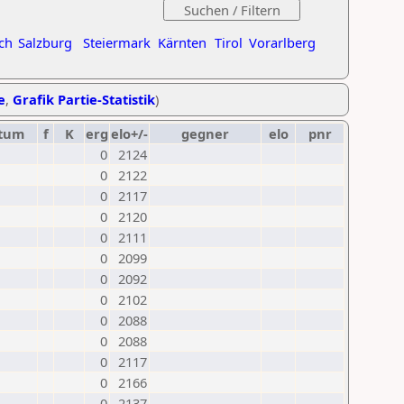
ch
Salzburg
Steiermark
Kärnten
Tirol
Vorarlberg
e
,
Grafik Partie-Statistik
)
tum
f
K
erg
elo+/-
gegner
elo
pnr
0
2124
0
2122
0
2117
0
2120
0
2111
0
2099
0
2092
0
2102
0
2088
0
2088
0
2117
0
2166
0
2137