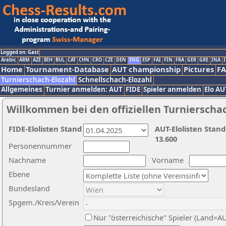
Logged on: Gast
Arabic
ARM
AZE
BIH
BUL
CAT
CHN
CRO
CZE
DEN
ENG
ESP
FAI
FIN
FRA
GER
GRE
INA
I
Home
Tournament-Database
AUT championship
Pictures
F
Turnierschach-Elozahl
Schnellschach-Elozahl
Allgemeines
Turnier anmelden: AUT
FIDE
Spieler anmelden
Elo AU
Willkommen bei den offiziellen Turnierscha
FIDE-Elolisten Stand
AUT-Elolisten Stand
13.600
Personennummer
Nachname
Vorname
Ebene
Bundesland
Spgem./Kreis/Verein
Nur "österreichische" Spieler (Land=A