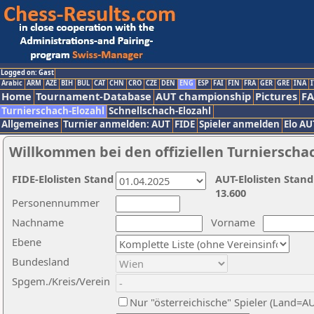
Logged on: Gast
Arabic
ARM
AZE
BIH
BUL
CAT
CHN
CRO
CZE
DEN
ENG
ESP
FAI
FIN
FRA
GER
GRE
INA
I
Home
Tournament-Database
AUT championship
Pictures
F
Turnierschach-Elozahl
Schnellschach-Elozahl
Allgemeines
Turnier anmelden: AUT
FIDE
Spieler anmelden
Elo AU
Willkommen bei den offiziellen Turnierscha
FIDE-Elolisten Stand
AUT-Elolisten Stand
13.600
Personennummer
Nachname
Vorname
Ebene
Bundesland
Spgem./Kreis/Verein
Nur "österreichische" Spieler (Land=A