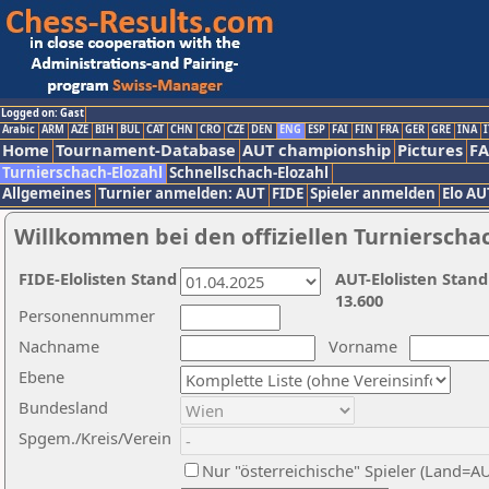
Logged on: Gast
Arabic
ARM
AZE
BIH
BUL
CAT
CHN
CRO
CZE
DEN
ENG
ESP
FAI
FIN
FRA
GER
GRE
INA
I
Home
Tournament-Database
AUT championship
Pictures
F
Turnierschach-Elozahl
Schnellschach-Elozahl
Allgemeines
Turnier anmelden: AUT
FIDE
Spieler anmelden
Elo AU
Willkommen bei den offiziellen Turnierscha
FIDE-Elolisten Stand
AUT-Elolisten Stand
13.600
Personennummer
Nachname
Vorname
Ebene
Bundesland
Spgem./Kreis/Verein
Nur "österreichische" Spieler (Land=A