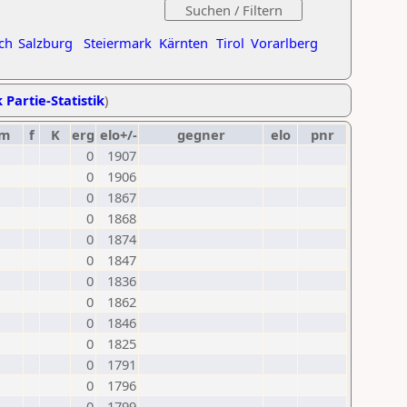
ch
Salzburg
Steiermark
Kärnten
Tirol
Vorarlberg
 Partie-Statistik
)
um
f
K
erg
elo+/-
gegner
elo
pnr
0
1907
0
1906
0
1867
0
1868
0
1874
0
1847
0
1836
0
1862
0
1846
0
1825
0
1791
0
1796
0
1799