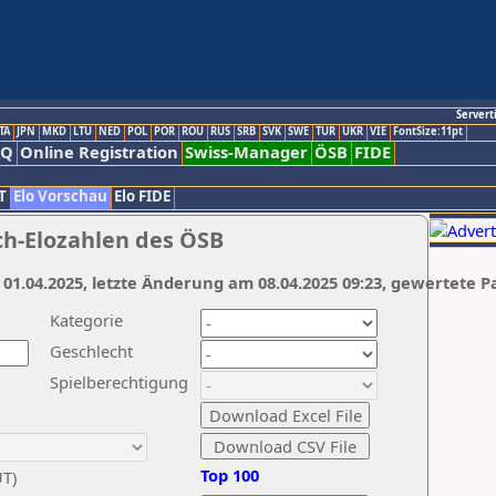
Servert
TA
JPN
MKD
LTU
NED
POL
POR
ROU
RUS
SRB
SVK
SWE
TUR
UKR
VIE
FontSize:11pt
AQ
Online Registration
Swiss-Manager
ÖSB
FIDE
T
Elo Vorschau
Elo FIDE
ch-Elozahlen des ÖSB
 01.04.2025, letzte Änderung am 08.04.2025 09:23, gewertete P
Kategorie
Geschlecht
Spielberechtigung
Top 100
UT)