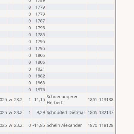
0
1789
0
1779
0
1779
0
1787
0
1795
0
1785
0
1795
0
1795
0
1805
0
1806
0
1821
0
1882
0
1868
0
1876
Schoenangerer
2025
w
23.2
1
11,15
1861
113138
Herbert
2025
w
23.2
1
9,29
Schnuderl Dietmar
1805
132147
2025
w
23.2
0
-11,85
Schein Alexander
1870
118128