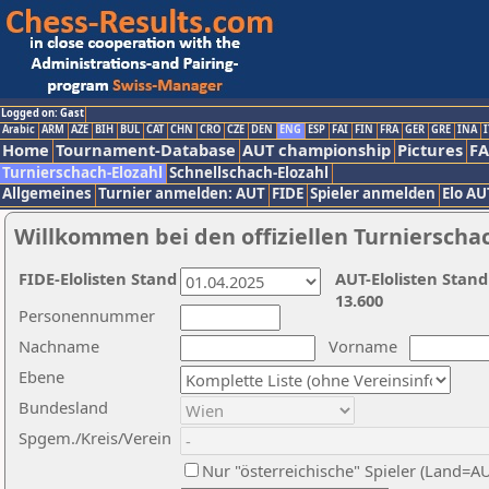
Logged on: Gast
Arabic
ARM
AZE
BIH
BUL
CAT
CHN
CRO
CZE
DEN
ENG
ESP
FAI
FIN
FRA
GER
GRE
INA
I
Home
Tournament-Database
AUT championship
Pictures
F
Turnierschach-Elozahl
Schnellschach-Elozahl
Allgemeines
Turnier anmelden: AUT
FIDE
Spieler anmelden
Elo AU
Willkommen bei den offiziellen Turnierscha
FIDE-Elolisten Stand
AUT-Elolisten Stand
13.600
Personennummer
Nachname
Vorname
Ebene
Bundesland
Spgem./Kreis/Verein
Nur "österreichische" Spieler (Land=A