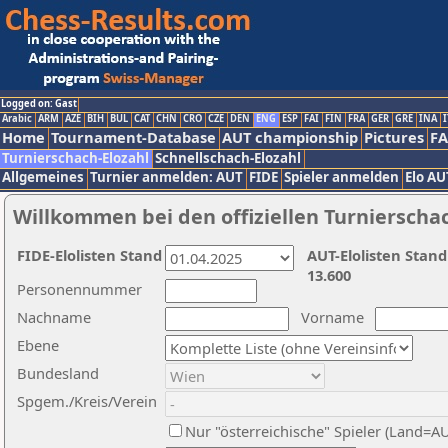
Logged on: Gast
Arabic
ARM
AZE
BIH
BUL
CAT
CHN
CRO
CZE
DEN
ENG
ESP
FAI
FIN
FRA
GER
GRE
INA
I
Home
Tournament-Database
AUT championship
Pictures
F
Turnierschach-Elozahl
Schnellschach-Elozahl
Allgemeines
Turnier anmelden: AUT
FIDE
Spieler anmelden
Elo AU
Willkommen bei den offiziellen Turnierscha
FIDE-Elolisten Stand
AUT-Elolisten Stand
13.600
Personennummer
Nachname
Vorname
Ebene
Bundesland
Spgem./Kreis/Verein
Nur "österreichische" Spieler (Land=A