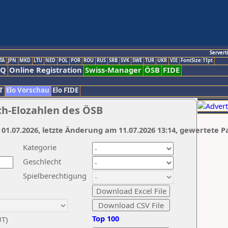
Servert
TA
JPN
MKD
LTU
NED
POL
POR
ROU
RUS
SRB
SVK
SWE
TUR
UKR
VIE
FontSize:11pt
AQ
Online Registration
Swiss-Manager
ÖSB
FIDE
T
Elo Vorschau
Elo FIDE
ch-Elozahlen des ÖSB
 01.07.2026, letzte Änderung am 11.07.2026 13:14, gewertete P
Kategorie
Geschlecht
Spielberechtigung
Top 100
UT)