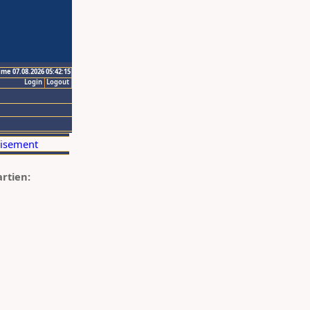
ime 07.08.2026 05:42:15
Login
Logout
artien: