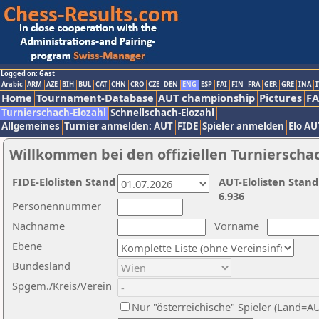
Logged on: Gast
Arabic
ARM
AZE
BIH
BUL
CAT
CHN
CRO
CZE
DEN
ENG
ESP
FAI
FIN
FRA
GER
GRE
INA
I
Home
Tournament-Database
AUT championship
Pictures
F
Turnierschach-Elozahl
Schnellschach-Elozahl
Allgemeines
Turnier anmelden: AUT
FIDE
Spieler anmelden
Elo AU
Willkommen bei den offiziellen Turnierscha
FIDE-Elolisten Stand
AUT-Elolisten Stand
6.936
Personennummer
Nachname
Vorname
Ebene
Bundesland
Spgem./Kreis/Verein
Nur "österreichische" Spieler (Land=A