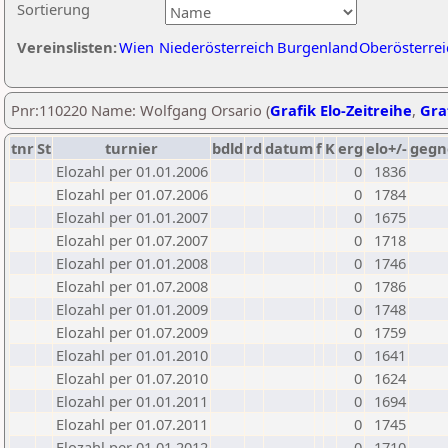
Sortierung
Vereinslisten:
Wien
Niederösterreich
Burgenland
Oberösterrei
Pnr:110220 Name: Wolfgang Orsario (
Grafik Elo-Zeitreihe
,
Graf
tnr
St
turnier
bdld
rd
datum
f
K
erg
elo+/-
gegn
Elozahl per 01.01.2006
0
1836
Elozahl per 01.07.2006
0
1784
Elozahl per 01.01.2007
0
1675
Elozahl per 01.07.2007
0
1718
Elozahl per 01.01.2008
0
1746
Elozahl per 01.07.2008
0
1786
Elozahl per 01.01.2009
0
1748
Elozahl per 01.07.2009
0
1759
Elozahl per 01.01.2010
0
1641
Elozahl per 01.07.2010
0
1624
Elozahl per 01.01.2011
0
1694
Elozahl per 01.07.2011
0
1745
Elozahl per 01.01.2012
0
1710