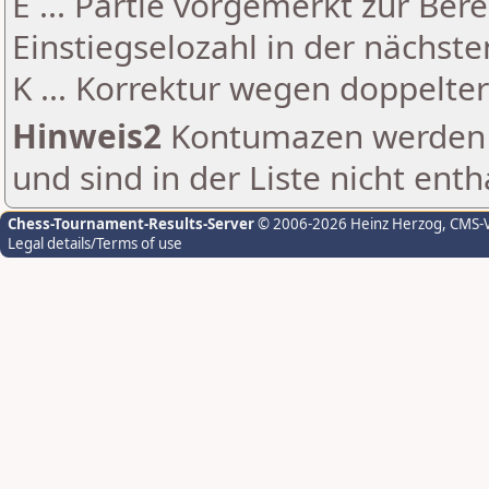
E ... Partie vorgemerkt zur Be
Einstiegselozahl in der nächst
K ... Korrektur wegen doppelt
Hinweis2
Kontumazen werden g
und sind in der Liste nicht enth
Chess-Tournament-Results-Server
© 2006-2026 Heinz Herzog
, CMS-
Legal details/Terms of use