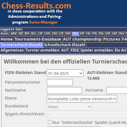
Logged on: Gast
Arabic
ARM
AZE
BIH
BUL
CAT
CHN
CRO
CZE
DEN
ENG
ESP
FAI
FIN
FRA
GER
GRE
INA
I
Home
Tournament-Database
AUT championship
Pictures
F
Turnierschach-Elozahl
Schnellschach-Elozahl
Allgemeines
Turnier anmelden: AUT
FIDE
Spieler anmelden
Elo AU
Willkommen bei den offiziellen Turnierscha
FIDE-Elolisten Stand
AUT-Elolisten Stand
13.600
Personennummer
Nachname
Vorname
Ebene
Bundesland
Spgem./Kreis/Verein
Nur "österreichische" Spieler (Land=A