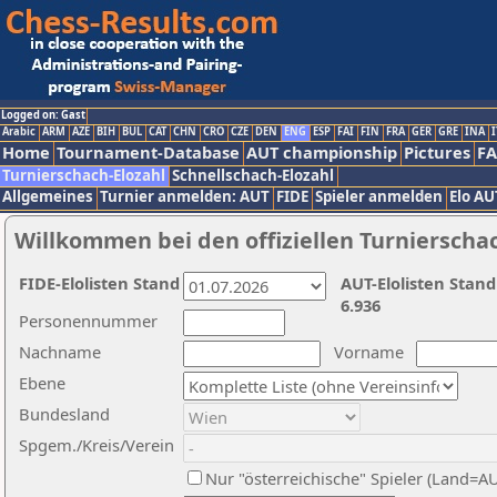
Logged on: Gast
Arabic
ARM
AZE
BIH
BUL
CAT
CHN
CRO
CZE
DEN
ENG
ESP
FAI
FIN
FRA
GER
GRE
INA
I
Home
Tournament-Database
AUT championship
Pictures
F
Turnierschach-Elozahl
Schnellschach-Elozahl
Allgemeines
Turnier anmelden: AUT
FIDE
Spieler anmelden
Elo AU
Willkommen bei den offiziellen Turnierscha
FIDE-Elolisten Stand
AUT-Elolisten Stand
6.936
Personennummer
Nachname
Vorname
Ebene
Bundesland
Spgem./Kreis/Verein
Nur "österreichische" Spieler (Land=A