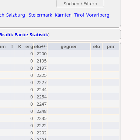
ch
Salzburg
Steiermark
Kärnten
Tirol
Vorarlberg
Grafik Partie-Statistik
)
um
f
K
erg
elo+/-
gegner
elo
pnr
0
2200
0
2195
0
2197
0
2225
0
2227
0
2244
0
2254
0
2247
0
2248
0
2235
0
2222
0
2202
0
2221