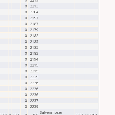
0
2219
0
2213
0
2204
0
2197
0
2187
0
2179
0
2182
0
2185
0
2185
0
2183
0
2194
0
2215
0
2215
0
2229
0
2236
0
2236
0
2236
0
2237
0
2239
Salvenmoser
.2026
s
13.5
0
-5,8
2286
112391