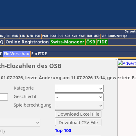
Servert
TA
JPN
MKD
LTU
NED
POL
POR
ROU
RUS
SRB
SVK
SWE
TUR
UKR
VIE
FontSize:11pt
AQ
Online Registration
Swiss-Manager
ÖSB
FIDE
T
Elo Vorschau
Elo FIDE
ch-Elozahlen des ÖSB
 01.07.2026, letzte Änderung am 11.07.2026 13:14, gewertete P
Kategorie
Geschlecht
Spielberechtigung
Top 100
UT)