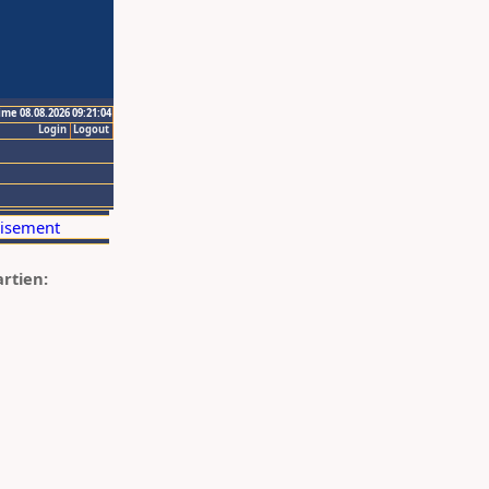
ime 08.08.2026 09:21:04
Login
Logout
artien: