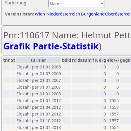
Sortierung
Vereinslisten:
Wien
Niederösterreich
Burgenland
Oberösterrei
Pnr:110617 Name: Helmut Pette
Grafik Partie-Statistik
)
tnr
St
turnier
bdld
rd
datum
f
K
erg
elo+/-
gegn
Elozahl per 01.01.2006
0
0
Elozahl per 01.07.2006
0
0
Elozahl per 01.01.2007
0
0
Elozahl per 01.07.2007
0
0
Elozahl per 01.01.2008
0
0
Elozahl per 01.01.2012
0
1555
Elozahl per 01.04.2012
0
1557
Elozahl per 01.07.2012
0
1557
Elozahl per 01.10.2012
0
1557
Elozahl per 01.01.2013
0
1554