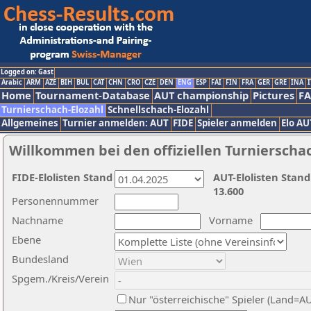
Logged on: Gast
Arabic
ARM
AZE
BIH
BUL
CAT
CHN
CRO
CZE
DEN
ENG
ESP
FAI
FIN
FRA
GER
GRE
INA
I
Home
Tournament-Database
AUT championship
Pictures
F
Turnierschach-Elozahl
Schnellschach-Elozahl
Allgemeines
Turnier anmelden: AUT
FIDE
Spieler anmelden
Elo AU
Willkommen bei den offiziellen Turnierscha
FIDE-Elolisten Stand
AUT-Elolisten Stand
13.600
Personennummer
Nachname
Vorname
Ebene
Bundesland
Spgem./Kreis/Verein
Nur "österreichische" Spieler (Land=A