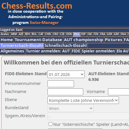
Logged on: Gast
Arabic
ARM
AZE
BIH
BUL
CAT
CHN
CRO
CZE
DEN
ENG
ESP
FAI
FIN
FRA
GER
GRE
INA
I
Home
Tournament-Database
AUT championship
Pictures
F
Turnierschach-Elozahl
Schnellschach-Elozahl
Allgemeines
Turnier anmelden: AUT
FIDE
Spieler anmelden
Elo AU
Willkommen bei den offiziellen Turnierscha
FIDE-Elolisten Stand
AUT-Elolisten Stand
6.936
Personennummer
Nachname
Vorname
Ebene
Bundesland
Spgem./Kreis/Verein
Nur "österreichische" Spieler (Land=A