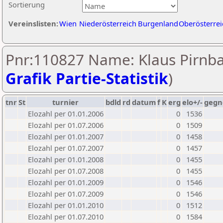
Sortierung
Vereinslisten:
Wien
Niederösterreich
Burgenland
Oberösterrei
Pnr:110827 Name: Klaus Pirnba
Grafik Partie-Statistik
)
tnr
St
turnier
bdld
rd
datum
f
K
erg
elo+/-
gegn
Elozahl per 01.01.2006
0
1536
Elozahl per 01.07.2006
0
1509
Elozahl per 01.01.2007
0
1458
Elozahl per 01.07.2007
0
1457
Elozahl per 01.01.2008
0
1455
Elozahl per 01.07.2008
0
1455
Elozahl per 01.01.2009
0
1546
Elozahl per 01.07.2009
0
1546
Elozahl per 01.01.2010
0
1512
Elozahl per 01.07.2010
0
1584