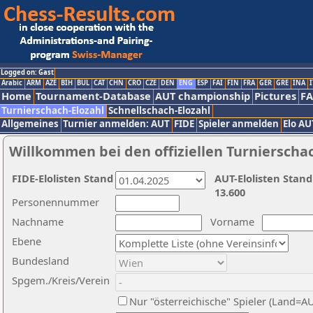
Logged on: Gast
Arabic
ARM
AZE
BIH
BUL
CAT
CHN
CRO
CZE
DEN
ENG
ESP
FAI
FIN
FRA
GER
GRE
INA
I
Home
Tournament-Database
AUT championship
Pictures
F
Turnierschach-Elozahl
Schnellschach-Elozahl
Allgemeines
Turnier anmelden: AUT
FIDE
Spieler anmelden
Elo AU
Willkommen bei den offiziellen Turnierscha
FIDE-Elolisten Stand
AUT-Elolisten Stand
13.600
Personennummer
Nachname
Vorname
Ebene
Bundesland
Spgem./Kreis/Verein
Nur "österreichische" Spieler (Land=A