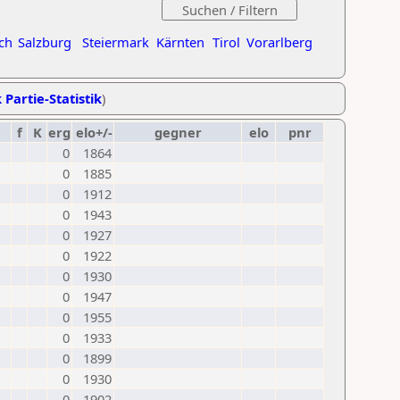
ch
Salzburg
Steiermark
Kärnten
Tirol
Vorarlberg
 Partie-Statistik
)
f
K
erg
elo+/-
gegner
elo
pnr
0
1864
0
1885
0
1912
0
1943
0
1927
0
1922
0
1930
0
1947
0
1955
0
1933
0
1899
0
1930
0
1902