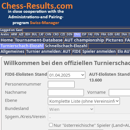
Logged on: Gast
Arabic
ARM
AZE
BIH
BUL
CAT
CHN
CRO
CZE
DEN
ENG
ESP
FAI
FIN
FRA
GER
GRE
INA
I
Home
Tournament-Database
AUT championship
Pictures
F
Turnierschach-Elozahl
Schnellschach-Elozahl
Allgemeines
Turnier anmelden: AUT
FIDE
Spieler anmelden
Elo AU
Willkommen bei den offiziellen Turnierscha
FIDE-Elolisten Stand
AUT-Elolisten Stand
13.600
Personennummer
Nachname
Vorname
Ebene
Bundesland
Spgem./Kreis/Verein
Nur "österreichische" Spieler (Land=A