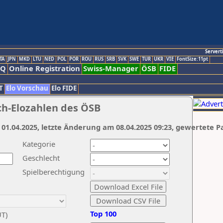
Servert
TA
JPN
MKD
LTU
NED
POL
POR
ROU
RUS
SRB
SVK
SWE
TUR
UKR
VIE
FontSize:11pt
AQ
Online Registration
Swiss-Manager
ÖSB
FIDE
T
Elo Vorschau
Elo FIDE
ch-Elozahlen des ÖSB
 01.04.2025, letzte Änderung am 08.04.2025 09:23, gewertete P
Kategorie
Geschlecht
Spielberechtigung
Top 100
UT)