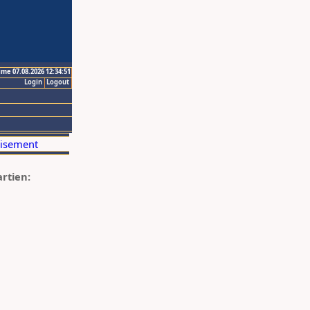
ime 07.08.2026 12:34:51
Login
Logout
artien: