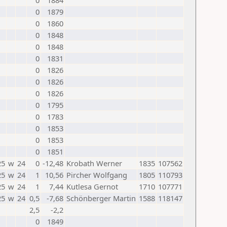
0
1884
0
1879
0
1860
0
1848
0
1848
0
1831
0
1826
0
1826
0
1826
0
1795
0
1783
0
1853
0
1853
0
1851
25
w
24
0
-12,48
Krobath Werner
1835
107562
25
w
24
1
10,56
Pircher Wolfgang
1805
110793
25
w
24
1
7,44
Kutlesa Gernot
1710
107771
25
w
24
0,5
-7,68
Schönberger Martin
1588
118147
2,5
-2,2
0
1849