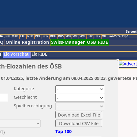
Servert
TA
JPN
MKD
LTU
NED
POL
POR
ROU
RUS
SRB
SVK
SWE
TUR
UKR
VIE
FontSize:11pt
AQ
Online Registration
Swiss-Manager
ÖSB
FIDE
T
Elo Vorschau
Elo FIDE
ch-Elozahlen des ÖSB
 01.04.2025, letzte Änderung am 08.04.2025 09:23, gewertete P
Kategorie
Geschlecht
Spielberechtigung
Top 100
UT)