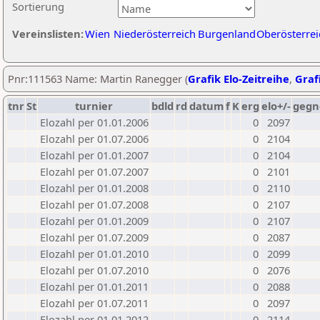
Sortierung
Vereinslisten:
Wien
Niederösterreich
Burgenland
Oberösterrei
Pnr:111563 Name: Martin Ranegger (
Grafik Elo-Zeitreihe
,
Grafi
tnr
St
turnier
bdld
rd
datum
f
K
erg
elo+/-
gegn
Elozahl per 01.01.2006
0
2097
Elozahl per 01.07.2006
0
2104
Elozahl per 01.01.2007
0
2104
Elozahl per 01.07.2007
0
2101
Elozahl per 01.01.2008
0
2110
Elozahl per 01.07.2008
0
2107
Elozahl per 01.01.2009
0
2107
Elozahl per 01.07.2009
0
2087
Elozahl per 01.01.2010
0
2099
Elozahl per 01.07.2010
0
2076
Elozahl per 01.01.2011
0
2088
Elozahl per 01.07.2011
0
2097
Elozahl per 01.01.2012
0
2114