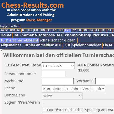
Logged on: Gast
Arabic
ARM
AZE
BIH
BUL
CAT
CHN
CRO
CZE
DEN
ENG
ESP
FAI
FIN
FRA
GER
GRE
INA
I
Home
Tournament-Database
AUT championship
Pictures
F
Turnierschach-Elozahl
Schnellschach-Elozahl
Allgemeines
Turnier anmelden: AUT
FIDE
Spieler anmelden
Elo AU
Willkommen bei den offiziellen Turnierscha
FIDE-Elolisten Stand
AUT-Elolisten Stand
13.600
Personennummer
Nachname
Vorname
Ebene
Bundesland
Spgem./Kreis/Verein
Nur "österreichische" Spieler (Land=A