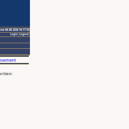
ime 06.08.2026 18:17:55
Login
Logout
artien: