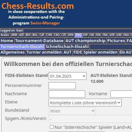
Logged on: Gast
Arabic
ARM
AZE
BIH
BUL
CAT
CHN
CRO
CZE
DEN
ENG
ESP
FAI
FIN
FRA
GER
GRE
INA
I
Home
Tournament-Database
AUT championship
Pictures
F
Turnierschach-Elozahl
Schnellschach-Elozahl
Allgemeines
Turnier anmelden: AUT
FIDE
Spieler anmelden
Elo AU
Willkommen bei den offiziellen Turnierscha
FIDE-Elolisten Stand
AUT-Elolisten Stand
13.600
Personennummer
Nachname
Vorname
Ebene
Bundesland
Spgem./Kreis/Verein
Nur "österreichische" Spieler (Land=A