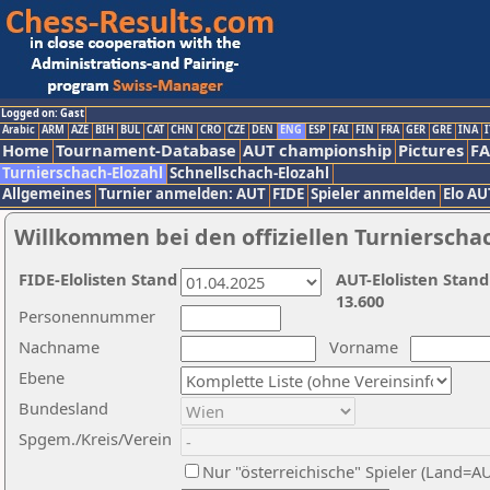
Logged on: Gast
Arabic
ARM
AZE
BIH
BUL
CAT
CHN
CRO
CZE
DEN
ENG
ESP
FAI
FIN
FRA
GER
GRE
INA
I
Home
Tournament-Database
AUT championship
Pictures
F
Turnierschach-Elozahl
Schnellschach-Elozahl
Allgemeines
Turnier anmelden: AUT
FIDE
Spieler anmelden
Elo AU
Willkommen bei den offiziellen Turnierscha
FIDE-Elolisten Stand
AUT-Elolisten Stand
13.600
Personennummer
Nachname
Vorname
Ebene
Bundesland
Spgem./Kreis/Verein
Nur "österreichische" Spieler (Land=A