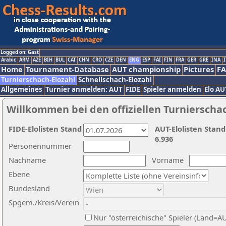
Logged on: Gast
Arabic
ARM
AZE
BIH
BUL
CAT
CHN
CRO
CZE
DEN
ENG
ESP
FAI
FIN
FRA
GER
GRE
INA
I
Home
Tournament-Database
AUT championship
Pictures
F
Turnierschach-Elozahl
Schnellschach-Elozahl
Allgemeines
Turnier anmelden: AUT
FIDE
Spieler anmelden
Elo AU
Willkommen bei den offiziellen Turnierscha
FIDE-Elolisten Stand
AUT-Elolisten Stand
6.936
Personennummer
Nachname
Vorname
Ebene
Bundesland
Spgem./Kreis/Verein
Nur "österreichische" Spieler (Land=A