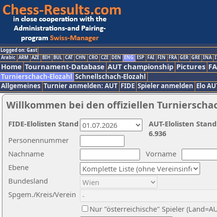
Logged on: Gast
Arabic
ARM
AZE
BIH
BUL
CAT
CHN
CRO
CZE
DEN
ENG
ESP
FAI
FIN
FRA
GER
GRE
INA
I
Home
Tournament-Database
AUT championship
Pictures
F
Turnierschach-Elozahl
Schnellschach-Elozahl
Allgemeines
Turnier anmelden: AUT
FIDE
Spieler anmelden
Elo AU
Willkommen bei den offiziellen Turnierscha
FIDE-Elolisten Stand
AUT-Elolisten Stand
6.936
Personennummer
Nachname
Vorname
Ebene
Bundesland
Spgem./Kreis/Verein
Nur "österreichische" Spieler (Land=A