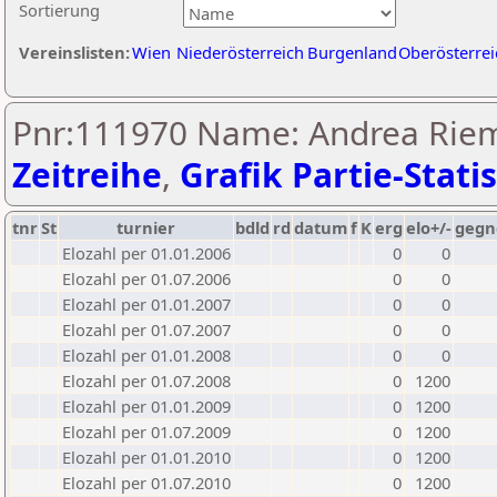
Sortierung
Vereinslisten:
Wien
Niederösterreich
Burgenland
Oberösterrei
Pnr:111970 Name: Andrea Rie
Zeitreihe
,
Grafik Partie-Statis
tnr
St
turnier
bdld
rd
datum
f
K
erg
elo+/-
gegn
Elozahl per 01.01.2006
0
0
Elozahl per 01.07.2006
0
0
Elozahl per 01.01.2007
0
0
Elozahl per 01.07.2007
0
0
Elozahl per 01.01.2008
0
0
Elozahl per 01.07.2008
0
1200
Elozahl per 01.01.2009
0
1200
Elozahl per 01.07.2009
0
1200
Elozahl per 01.01.2010
0
1200
Elozahl per 01.07.2010
0
1200