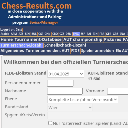
Logged on: Gast
Arabic
ARM
AZE
BIH
BUL
CAT
CHN
CRO
CZE
DEN
ENG
ESP
FAI
FIN
FRA
GER
GRE
INA
I
Home
Tournament-Database
AUT championship
Pictures
F
Turnierschach-Elozahl
Schnellschach-Elozahl
Allgemeines
Turnier anmelden: AUT
FIDE
Spieler anmelden
Elo AU
Willkommen bei den offiziellen Turnierscha
FIDE-Elolisten Stand
AUT-Elolisten Stand
13.600
Personennummer
Nachname
Vorname
Ebene
Bundesland
Spgem./Kreis/Verein
Nur "österreichische" Spieler (Land=A