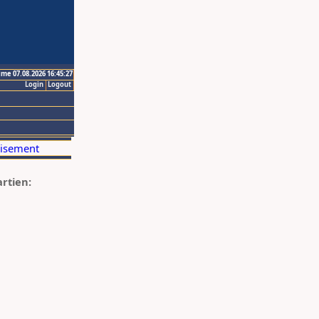
ime 07.08.2026 16:45:27
Login
Logout
artien: