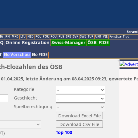
Servert
TA
JPN
MKD
LTU
NED
POL
POR
ROU
RUS
SRB
SVK
SWE
TUR
UKR
VIE
FontSize:11pt
AQ
Online Registration
Swiss-Manager
ÖSB
FIDE
T
Elo Vorschau
Elo FIDE
ch-Elozahlen des ÖSB
 01.04.2025, letzte Änderung am 08.04.2025 09:23, gewertete P
Kategorie
Geschlecht
Spielberechtigung
Top 100
UT)