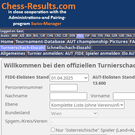
Logged on: Gast
Arabic
ARM
AZE
BIH
BUL
CAT
CHN
CRO
CZE
DEN
ENG
ESP
FAI
FIN
FRA
GER
GRE
INA
I
Home
Tournament-Database
AUT championship
Pictures
F
Turnierschach-Elozahl
Schnellschach-Elozahl
Allgemeines
Turnier anmelden: AUT
FIDE
Spieler anmelden
Elo AU
Willkommen bei den offiziellen Turnierscha
FIDE-Elolisten Stand
AUT-Elolisten Stand
13.600
Personennummer
Nachname
Vorname
Ebene
Bundesland
Spgem./Kreis/Verein
Nur "österreichische" Spieler (Land=A