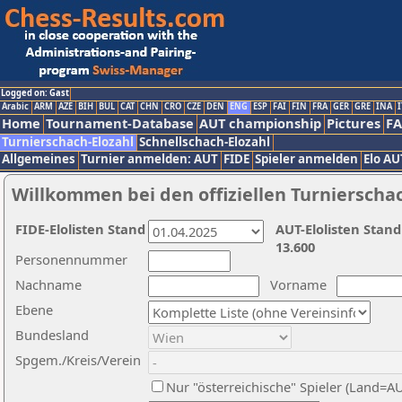
Logged on: Gast
Arabic
ARM
AZE
BIH
BUL
CAT
CHN
CRO
CZE
DEN
ENG
ESP
FAI
FIN
FRA
GER
GRE
INA
I
Home
Tournament-Database
AUT championship
Pictures
F
Turnierschach-Elozahl
Schnellschach-Elozahl
Allgemeines
Turnier anmelden: AUT
FIDE
Spieler anmelden
Elo AU
Willkommen bei den offiziellen Turnierscha
FIDE-Elolisten Stand
AUT-Elolisten Stand
13.600
Personennummer
Nachname
Vorname
Ebene
Bundesland
Spgem./Kreis/Verein
Nur "österreichische" Spieler (Land=A