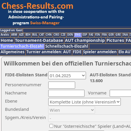
Logged on: Gast
Arabic
ARM
AZE
BIH
BUL
CAT
CHN
CRO
CZE
DEN
ENG
ESP
FAI
FIN
FRA
GER
GRE
INA
I
Home
Tournament-Database
AUT championship
Pictures
F
Turnierschach-Elozahl
Schnellschach-Elozahl
Allgemeines
Turnier anmelden: AUT
FIDE
Spieler anmelden
Elo AU
Willkommen bei den offiziellen Turnierscha
FIDE-Elolisten Stand
AUT-Elolisten Stand
13.600
Personennummer
Nachname
Vorname
Ebene
Bundesland
Spgem./Kreis/Verein
Nur "österreichische" Spieler (Land=A