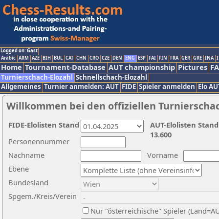
Logged on: Gast
Arabic
ARM
AZE
BIH
BUL
CAT
CHN
CRO
CZE
DEN
ENG
ESP
FAI
FIN
FRA
GER
GRE
INA
I
Home
Tournament-Database
AUT championship
Pictures
F
Turnierschach-Elozahl
Schnellschach-Elozahl
Allgemeines
Turnier anmelden: AUT
FIDE
Spieler anmelden
Elo AU
Willkommen bei den offiziellen Turnierscha
FIDE-Elolisten Stand
AUT-Elolisten Stand
13.600
Personennummer
Nachname
Vorname
Ebene
Bundesland
Spgem./Kreis/Verein
Nur "österreichische" Spieler (Land=A