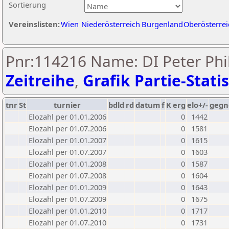
Sortierung
Vereinslisten:
Wien
Niederösterreich
Burgenland
Oberösterrei
Pnr:114216 Name: DI Peter Phil
Zeitreihe
,
Grafik Partie-Statis
tnr
St
turnier
bdld
rd
datum
f
K
erg
elo+/-
gegn
Elozahl per 01.01.2006
0
1442
Elozahl per 01.07.2006
0
1581
Elozahl per 01.01.2007
0
1615
Elozahl per 01.07.2007
0
1603
Elozahl per 01.01.2008
0
1587
Elozahl per 01.07.2008
0
1604
Elozahl per 01.01.2009
0
1643
Elozahl per 01.07.2009
0
1675
Elozahl per 01.01.2010
0
1717
Elozahl per 01.07.2010
0
1731