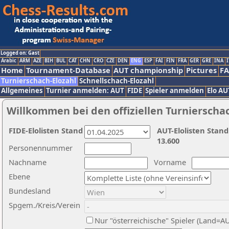
Logged on: Gast
Arabic
ARM
AZE
BIH
BUL
CAT
CHN
CRO
CZE
DEN
ENG
ESP
FAI
FIN
FRA
GER
GRE
INA
I
Home
Tournament-Database
AUT championship
Pictures
F
Turnierschach-Elozahl
Schnellschach-Elozahl
Allgemeines
Turnier anmelden: AUT
FIDE
Spieler anmelden
Elo AU
Willkommen bei den offiziellen Turnierscha
FIDE-Elolisten Stand
AUT-Elolisten Stand
13.600
Personennummer
Nachname
Vorname
Ebene
Bundesland
Spgem./Kreis/Verein
Nur "österreichische" Spieler (Land=A