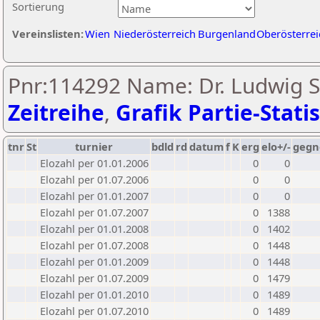
Sortierung
Vereinslisten:
Wien
Niederösterreich
Burgenland
Oberösterrei
Pnr:114292 Name: Dr. Ludwig S
Zeitreihe
,
Grafik Partie-Statis
tnr
St
turnier
bdld
rd
datum
f
K
erg
elo+/-
gegn
Elozahl per 01.01.2006
0
0
Elozahl per 01.07.2006
0
0
Elozahl per 01.01.2007
0
0
Elozahl per 01.07.2007
0
1388
Elozahl per 01.01.2008
0
1402
Elozahl per 01.07.2008
0
1448
Elozahl per 01.01.2009
0
1448
Elozahl per 01.07.2009
0
1479
Elozahl per 01.01.2010
0
1489
Elozahl per 01.07.2010
0
1489