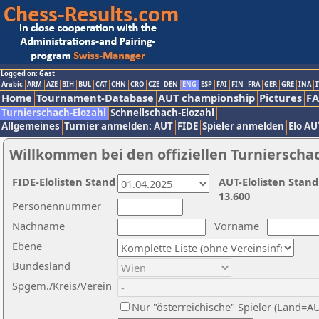
Logged on: Gast
Arabic
ARM
AZE
BIH
BUL
CAT
CHN
CRO
CZE
DEN
ENG
ESP
FAI
FIN
FRA
GER
GRE
INA
I
Home
Tournament-Database
AUT championship
Pictures
F
Turnierschach-Elozahl
Schnellschach-Elozahl
Allgemeines
Turnier anmelden: AUT
FIDE
Spieler anmelden
Elo AU
Willkommen bei den offiziellen Turnierscha
FIDE-Elolisten Stand
AUT-Elolisten Stand
13.600
Personennummer
Nachname
Vorname
Ebene
Bundesland
Spgem./Kreis/Verein
Nur "österreichische" Spieler (Land=A