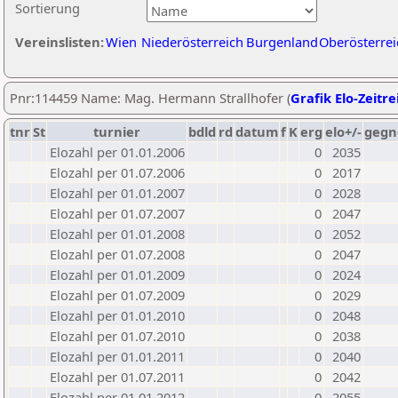
Sortierung
Vereinslisten:
Wien
Niederösterreich
Burgenland
Oberösterrei
Pnr:114459 Name: Mag. Hermann Strallhofer (
Grafik Elo-Zeitre
tnr
St
turnier
bdld
rd
datum
f
K
erg
elo+/-
gegn
Elozahl per 01.01.2006
0
2035
Elozahl per 01.07.2006
0
2017
Elozahl per 01.01.2007
0
2028
Elozahl per 01.07.2007
0
2047
Elozahl per 01.01.2008
0
2052
Elozahl per 01.07.2008
0
2047
Elozahl per 01.01.2009
0
2024
Elozahl per 01.07.2009
0
2029
Elozahl per 01.01.2010
0
2048
Elozahl per 01.07.2010
0
2038
Elozahl per 01.01.2011
0
2040
Elozahl per 01.07.2011
0
2042
Elozahl per 01.01.2012
0
2055