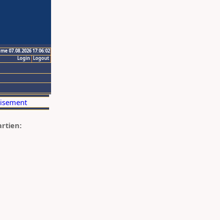
ime 07.08.2026 17:06:02
Login
Logout
artien: