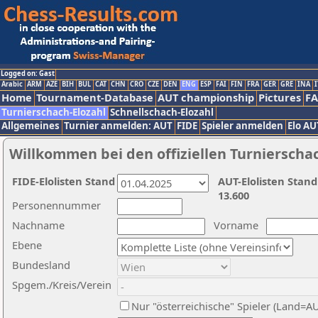
Logged on: Gast
Arabic
ARM
AZE
BIH
BUL
CAT
CHN
CRO
CZE
DEN
ENG
ESP
FAI
FIN
FRA
GER
GRE
INA
I
Home
Tournament-Database
AUT championship
Pictures
F
Turnierschach-Elozahl
Schnellschach-Elozahl
Allgemeines
Turnier anmelden: AUT
FIDE
Spieler anmelden
Elo AU
Willkommen bei den offiziellen Turnierscha
FIDE-Elolisten Stand
AUT-Elolisten Stand
13.600
Personennummer
Nachname
Vorname
Ebene
Bundesland
Spgem./Kreis/Verein
Nur "österreichische" Spieler (Land=A