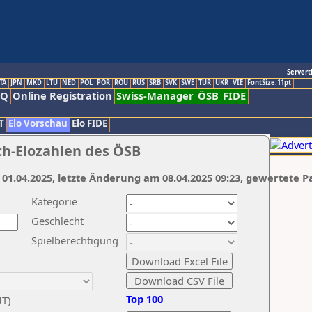
Servert
TA
JPN
MKD
LTU
NED
POL
POR
ROU
RUS
SRB
SVK
SWE
TUR
UKR
VIE
FontSize:11pt
AQ
Online Registration
Swiss-Manager
ÖSB
FIDE
T
Elo Vorschau
Elo FIDE
ch-Elozahlen des ÖSB
 01.04.2025, letzte Änderung am 08.04.2025 09:23, gewertete P
Kategorie
Geschlecht
Spielberechtigung
Top 100
UT)