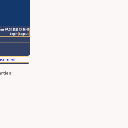
ime 07.08.2026 13:56:41
Login
Logout
artien: