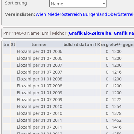
Sortierung
Vereinslisten:
Wien
Niederösterreich
Burgenland
Oberösterrei
Pnr:114640 Name: Emil Michor (
Grafik Elo-Zeitreihe
,
Grafik Pa
tnr
St
turnier
bdld
rd
datum
f
K
erg
elo+/-
gegn
Elozahl per 01.01.2006
0
1200
Elozahl per 01.07.2006
0
1200
Elozahl per 01.01.2007
0
1200
Elozahl per 01.07.2007
0
1216
Elozahl per 01.01.2008
0
1200
Elozahl per 01.07.2008
0
1200
Elozahl per 01.01.2009
0
1200
Elozahl per 01.07.2009
0
1272
Elozahl per 01.01.2010
0
1254
Elozahl per 01.07.2010
0
1378
Elozahl per 01.01.2011
0
1452
Elozahl per 01.07.2011
0
1416
Elozahl per 01.01.2012
0
1358