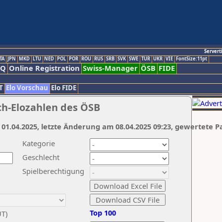
Servert
TA
JPN
MKD
LTU
NED
POL
POR
ROU
RUS
SRB
SVK
SWE
TUR
UKR
VIE
FontSize:11pt
AQ
Online Registration
Swiss-Manager
ÖSB
FIDE
T
Elo Vorschau
Elo FIDE
ch-Elozahlen des ÖSB
 01.04.2025, letzte Änderung am 08.04.2025 09:23, gewertete P
Kategorie
Geschlecht
Spielberechtigung
Top 100
UT)