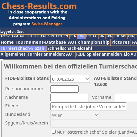
Logged on: Gast
Arabic
ARM
AZE
BIH
BUL
CAT
CHN
CRO
CZE
DEN
ENG
ESP
FAI
FIN
FRA
GER
GRE
INA
I
Home
Tournament-Database
AUT championship
Pictures
F
Turnierschach-Elozahl
Schnellschach-Elozahl
Allgemeines
Turnier anmelden: AUT
FIDE
Spieler anmelden
Elo AU
Willkommen bei den offiziellen Turnierscha
FIDE-Elolisten Stand
AUT-Elolisten Stand
13.600
Personennummer
Nachname
Vorname
Ebene
Bundesland
Spgem./Kreis/Verein
Nur "österreichische" Spieler (Land=A