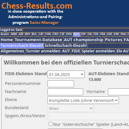
Logged on: Gast
Arabic
ARM
AZE
BIH
BUL
CAT
CHN
CRO
CZE
DEN
ENG
ESP
FAI
FIN
FRA
GER
GRE
INA
I
Home
Tournament-Database
AUT championship
Pictures
F
Turnierschach-Elozahl
Schnellschach-Elozahl
Allgemeines
Turnier anmelden: AUT
FIDE
Spieler anmelden
Elo AU
Willkommen bei den offiziellen Turnierscha
FIDE-Elolisten Stand
AUT-Elolisten Stand
13.600
Personennummer
Nachname
Vorname
Ebene
Bundesland
Spgem./Kreis/Verein
Nur "österreichische" Spieler (Land=A