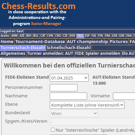
Logged on: Gast
Arabic
ARM
AZE
BIH
BUL
CAT
CHN
CRO
CZE
DEN
ENG
ESP
FAI
FIN
FRA
GER
GRE
INA
I
Home
Tournament-Database
AUT championship
Pictures
F
Turnierschach-Elozahl
Schnellschach-Elozahl
Allgemeines
Turnier anmelden: AUT
FIDE
Spieler anmelden
Elo AU
Willkommen bei den offiziellen Turnierscha
FIDE-Elolisten Stand
AUT-Elolisten Stand
13.600
Personennummer
Nachname
Vorname
Ebene
Bundesland
Spgem./Kreis/Verein
Nur "österreichische" Spieler (Land=A