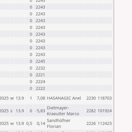
0
2243
0
2243
0
2243
0
2243
0
2243
0
2243
0
2243
0
2243
0
2243
0
2245
0
2232
0
2221
0
2224
0
2222
.2025
w
13.9
1
7,08
HASANAGIC Anel
2230
118703
Dietmayer-
.2025
s
13.9
0
-5,83
2282
101924
Kraeutler Marco
Sandhöfner
.2025
w
13.9
0,5
0,14
2226
112423
Florian