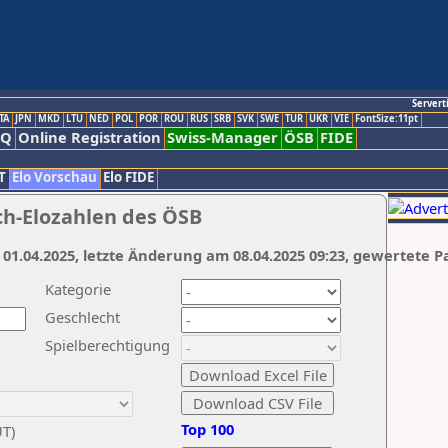
Servert
TA
JPN
MKD
LTU
NED
POL
POR
ROU
RUS
SRB
SVK
SWE
TUR
UKR
VIE
FontSize:11pt
AQ
Online Registration
Swiss-Manager
ÖSB
FIDE
T
Elo Vorschau
Elo FIDE
ch-Elozahlen des ÖSB
 01.04.2025, letzte Änderung am 08.04.2025 09:23, gewertete P
Kategorie
Geschlecht
Spielberechtigung
Top 100
UT)