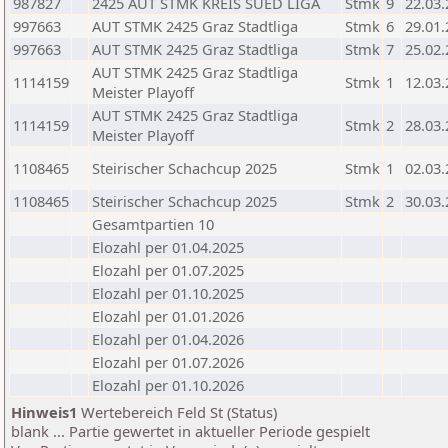
987827
2425 AUT STMK KREIS SUED LIGA
Stmk
9
22.03
997663
AUT STMK 2425 Graz Stadtliga
Stmk
6
29.01
997663
AUT STMK 2425 Graz Stadtliga
Stmk
7
25.02
AUT STMK 2425 Graz Stadtliga
1114159
Stmk
1
12.03
Meister Playoff
AUT STMK 2425 Graz Stadtliga
1114159
Stmk
2
28.03
Meister Playoff
1108465
Steirischer Schachcup 2025
Stmk
1
02.03
1108465
Steirischer Schachcup 2025
Stmk
2
30.03
Gesamtpartien 10
Elozahl per 01.04.2025
Elozahl per 01.07.2025
Elozahl per 01.10.2025
Elozahl per 01.01.2026
Elozahl per 01.04.2026
Elozahl per 01.07.2026
Elozahl per 01.10.2026
Hinweis1
Wertebereich Feld St (Status)
blank ... Partie gewertet in aktueller Periode gespielt