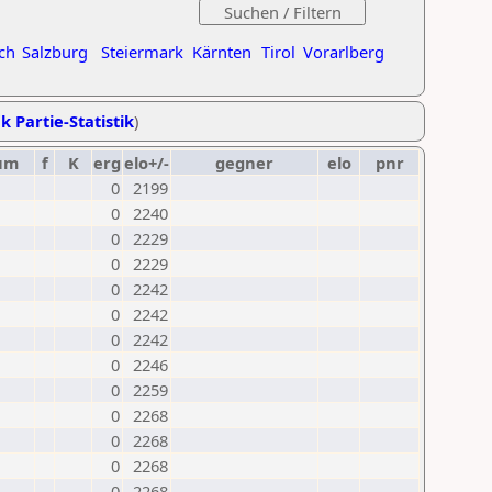
ch
Salzburg
Steiermark
Kärnten
Tirol
Vorarlberg
k Partie-Statistik
)
um
f
K
erg
elo+/-
gegner
elo
pnr
0
2199
0
2240
0
2229
0
2229
0
2242
0
2242
0
2242
0
2246
0
2259
0
2268
0
2268
0
2268
0
2268