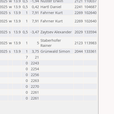
.2025
w
13.9
0,5
-1,94
Nuster Erwin
2121
110037
.2025
w
13.9
0,5
0,42
Hartl Daniel
2241
104687
.2025
s
13.9
1
7,91
Fahrner Kurt
2269
102640
.2025
w
13.9
1
7,91
Fahrner Kurt
2269
102640
.2025
s
13.9
0,5
-3,47
Zaytsev Alexander
2029
133594
Staberhofer
.2025
w
13.9
1
5
2123
113983
Rainer
.2025
s
13.9
1
3,75
Grünwald Simon
2044
133361
7
21
0
2243
0
2254
0
2256
0
2263
0
2270
0
2261
0
2261