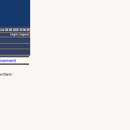
ime 06.08.2026 16:06:05
Login
Logout
artien: