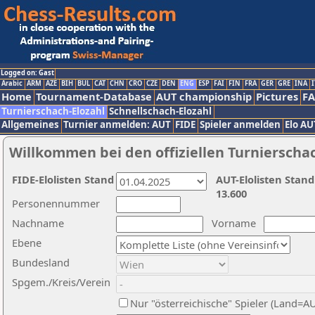
Logged on: Gast
Arabic
ARM
AZE
BIH
BUL
CAT
CHN
CRO
CZE
DEN
ENG
ESP
FAI
FIN
FRA
GER
GRE
INA
I
Home
Tournament-Database
AUT championship
Pictures
F
Turnierschach-Elozahl
Schnellschach-Elozahl
Allgemeines
Turnier anmelden: AUT
FIDE
Spieler anmelden
Elo AU
Willkommen bei den offiziellen Turnierscha
FIDE-Elolisten Stand
AUT-Elolisten Stand
13.600
Personennummer
Nachname
Vorname
Ebene
Bundesland
Spgem./Kreis/Verein
Nur "österreichische" Spieler (Land=A