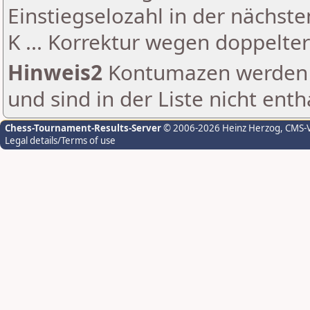
Einstiegselozahl in der nächst
K ... Korrektur wegen doppelt
Hinweis2
Kontumazen werden g
und sind in der Liste nicht enth
Chess-Tournament-Results-Server
© 2006-2026 Heinz Herzog
, CMS-
Legal details/Terms of use