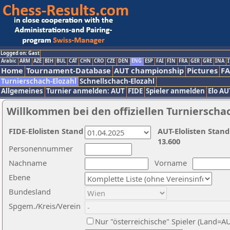
Logged on: Gast
Arabic
ARM
AZE
BIH
BUL
CAT
CHN
CRO
CZE
DEN
ENG
ESP
FAI
FIN
FRA
GER
GRE
INA
I
Home
Tournament-Database
AUT championship
Pictures
F
Turnierschach-Elozahl
Schnellschach-Elozahl
Allgemeines
Turnier anmelden: AUT
FIDE
Spieler anmelden
Elo AU
Willkommen bei den offiziellen Turnierscha
FIDE-Elolisten Stand
AUT-Elolisten Stand
13.600
Personennummer
Nachname
Vorname
Ebene
Bundesland
Spgem./Kreis/Verein
Nur "österreichische" Spieler (Land=A