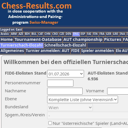
Logged on: Gast
Arabic
ARM
AZE
BIH
BUL
CAT
CHN
CRO
CZE
DEN
ENG
ESP
FAI
FIN
FRA
GER
GRE
INA
I
Home
Tournament-Database
AUT championship
Pictures
F
Turnierschach-Elozahl
Schnellschach-Elozahl
Allgemeines
Turnier anmelden: AUT
FIDE
Spieler anmelden
Elo AU
Willkommen bei den offiziellen Turnierscha
FIDE-Elolisten Stand
AUT-Elolisten Stand
6.936
Personennummer
Nachname
Vorname
Ebene
Bundesland
Spgem./Kreis/Verein
Nur "österreichische" Spieler (Land=A