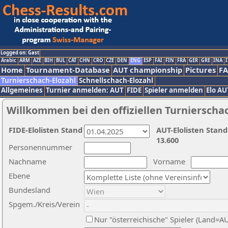
Logged on: Gast
Arabic
ARM
AZE
BIH
BUL
CAT
CHN
CRO
CZE
DEN
ENG
ESP
FAI
FIN
FRA
GER
GRE
INA
I
Home
Tournament-Database
AUT championship
Pictures
F
Turnierschach-Elozahl
Schnellschach-Elozahl
Allgemeines
Turnier anmelden: AUT
FIDE
Spieler anmelden
Elo AU
Willkommen bei den offiziellen Turnierscha
FIDE-Elolisten Stand
AUT-Elolisten Stand
13.600
Personennummer
Nachname
Vorname
Ebene
Bundesland
Spgem./Kreis/Verein
Nur "österreichische" Spieler (Land=A