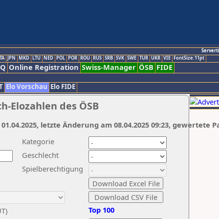
Servert
TA
JPN
MKD
LTU
NED
POL
POR
ROU
RUS
SRB
SVK
SWE
TUR
UKR
VIE
FontSize:11pt
AQ
Online Registration
Swiss-Manager
ÖSB
FIDE
T
Elo Vorschau
Elo FIDE
ch-Elozahlen des ÖSB
 01.04.2025, letzte Änderung am 08.04.2025 09:23, gewertete P
Kategorie
Geschlecht
Spielberechtigung
Top 100
UT)