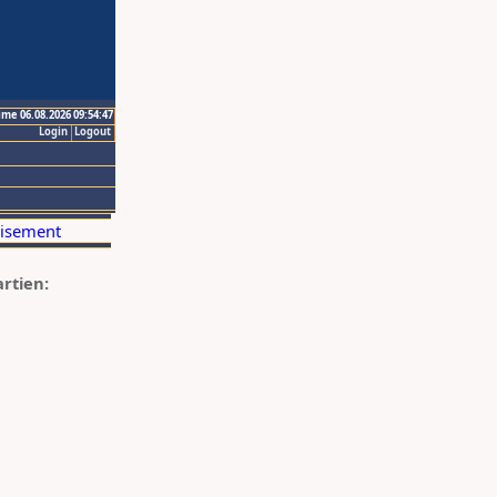
ime 06.08.2026 09:54:47
Login
Logout
artien: