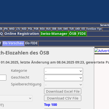
Servert
TA
JPN
MKD
LTU
NED
POL
POR
ROU
RUS
SRB
SVK
SWE
TUR
UKR
VIE
FontSize:11pt
AQ
Online Registration
Swiss-Manager
ÖSB
FIDE
T
Elo Vorschau
Elo FIDE
ch-Elozahlen des ÖSB
 01.04.2025, letzte Änderung am 08.04.2025 09:23, gewertete P
Kategorie
Geschlecht
Spielberechtigung
Top 100
UT)