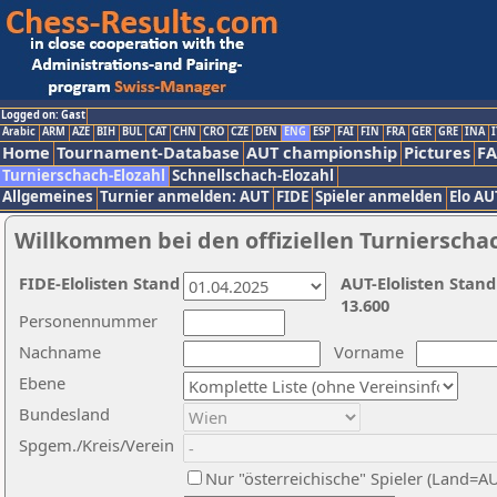
Logged on: Gast
Arabic
ARM
AZE
BIH
BUL
CAT
CHN
CRO
CZE
DEN
ENG
ESP
FAI
FIN
FRA
GER
GRE
INA
I
Home
Tournament-Database
AUT championship
Pictures
F
Turnierschach-Elozahl
Schnellschach-Elozahl
Allgemeines
Turnier anmelden: AUT
FIDE
Spieler anmelden
Elo AU
Willkommen bei den offiziellen Turnierscha
FIDE-Elolisten Stand
AUT-Elolisten Stand
13.600
Personennummer
Nachname
Vorname
Ebene
Bundesland
Spgem./Kreis/Verein
Nur "österreichische" Spieler (Land=A