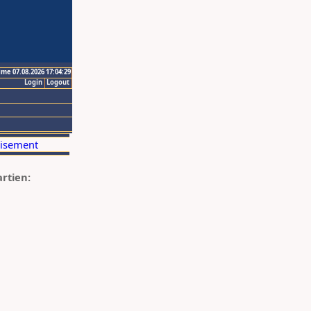
ime 07.08.2026 17:04:29
Login
Logout
artien: