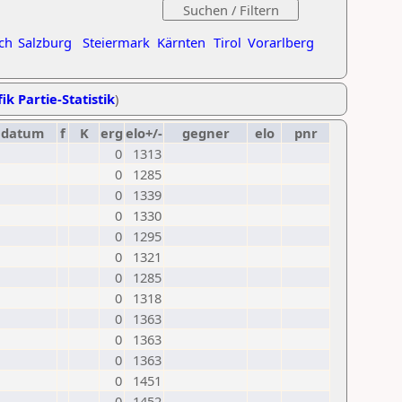
ch
Salzburg
Steiermark
Kärnten
Tirol
Vorarlberg
ik Partie-Statistik
)
datum
f
K
erg
elo+/-
gegner
elo
pnr
0
1313
0
1285
0
1339
0
1330
0
1295
0
1321
0
1285
0
1318
0
1363
0
1363
0
1363
0
1451
0
1452