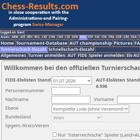
Logged on: Gast
Arabic
ARM
AZE
BIH
BUL
CAT
CHN
CRO
CZE
DEN
ENG
ESP
FAI
FIN
FRA
GER
GRE
INA
I
Home
Tournament-Database
AUT championship
Pictures
F
Turnierschach-Elozahl
Schnellschach-Elozahl
Allgemeines
Turnier anmelden: AUT
FIDE
Spieler anmelden
Elo AU
Willkommen bei den offiziellen Turnierscha
FIDE-Elolisten Stand
AUT-Elolisten Stand
6.936
Personennummer
Nachname
Vorname
Ebene
Bundesland
Spgem./Kreis/Verein
Nur "österreichische" Spieler (Land=A