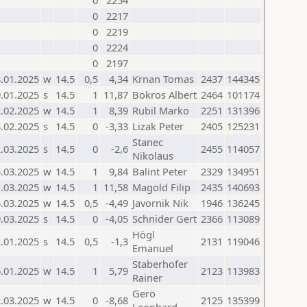
0
2254
0
2217
0
2219
0
2224
0
2197
.01.2025
w
14.5
0,5
4,34
Krnan Tomas
2437
144345
.01.2025
s
14.5
1
11,87
Bokros Albert
2464
101174
.02.2025
w
14.5
1
8,39
Rubil Marko
2251
131396
.02.2025
s
14.5
0
-3,33
Lizak Peter
2405
125231
Stanec
.03.2025
s
14.5
0
-2,6
2455
114057
Nikolaus
.03.2025
w
14.5
1
9,84
Balint Peter
2329
134951
.03.2025
w
14.5
1
11,58
Magold Filip
2435
140693
.03.2025
w
14.5
0,5
-4,49
Javornik Nik
1946
136245
.03.2025
s
14.5
0
-4,05
Schnider Gert
2366
113089
Högl
.01.2025
s
14.5
0,5
-1,3
2131
119046
Emanuel
Staberhofer
.01.2025
w
14.5
1
5,79
2123
113983
Rainer
Gerö
.03.2025
w
14.5
0
-8,68
2125
135399