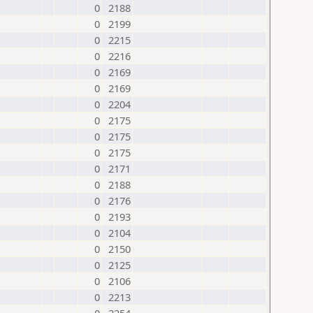
0
2188
0
2199
0
2215
0
2216
0
2169
0
2169
0
2204
0
2175
0
2175
0
2175
0
2171
0
2188
0
2176
0
2193
0
2104
0
2150
0
2125
0
2106
0
2213