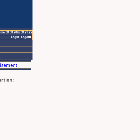
ime 08.08.2026 08:21:25
Login
Logout
artien: