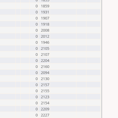
0
1859
0
1931
0
1907
0
1918
0
2008
0
2012
0
1946
0
2105
0
2107
0
2204
0
2160
0
2094
0
2130
0
2157
0
2155
0
2123
0
2154
0
2209
0
2227