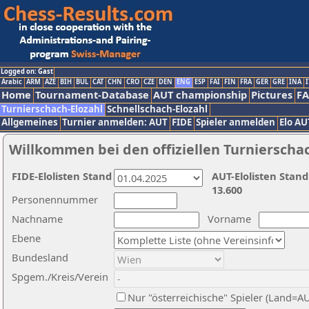
Logged on: Gast
Arabic
ARM
AZE
BIH
BUL
CAT
CHN
CRO
CZE
DEN
ENG
ESP
FAI
FIN
FRA
GER
GRE
INA
I
Home
Tournament-Database
AUT championship
Pictures
F
Turnierschach-Elozahl
Schnellschach-Elozahl
Allgemeines
Turnier anmelden: AUT
FIDE
Spieler anmelden
Elo AU
Willkommen bei den offiziellen Turnierscha
FIDE-Elolisten Stand
AUT-Elolisten Stand
13.600
Personennummer
Nachname
Vorname
Ebene
Bundesland
Spgem./Kreis/Verein
Nur "österreichische" Spieler (Land=A