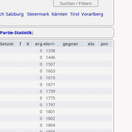
ch
Salzburg
Steiermark
Kärnten
Tirol
Vorarlberg
Partie-Statistik
)
datum
f
K
erg
elo+/-
gegner
elo
pnr
0
1338
0
1446
0
1507
0
1603
0
1619
0
1671
0
1739
0
1775
0
1797
0
1801
0
1802
0
1804
0
1855