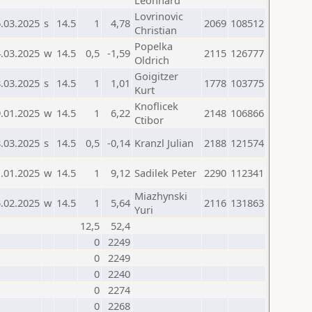
Leonhard
Lovrinovic
.03.2025
s
14.5
1
4,78
2069
108512
Christian
Popelka
.03.2025
w
14.5
0,5
-1,59
2115
126777
Oldrich
Goigitzer
.03.2025
s
14.5
1
1,01
1778
103775
Kurt
Knoflicek
.01.2025
w
14.5
1
6,22
2148
106866
Ctibor
.03.2025
s
14.5
0,5
-0,14
Kranzl Julian
2188
121574
.01.2025
w
14.5
1
9,12
Sadilek Peter
2290
112341
Miazhynski
.02.2025
w
14.5
1
5,64
2116
131863
Yuri
12,5
52,4
0
2249
0
2249
0
2240
0
2274
0
2268