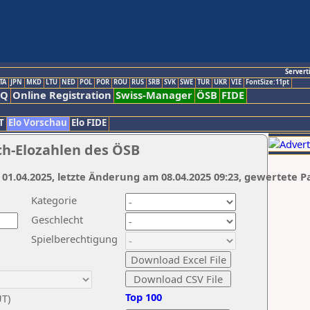
Servert
TA
JPN
MKD
LTU
NED
POL
POR
ROU
RUS
SRB
SVK
SWE
TUR
UKR
VIE
FontSize:11pt
AQ
Online Registration
Swiss-Manager
ÖSB
FIDE
T
Elo Vorschau
Elo FIDE
ch-Elozahlen des ÖSB
 01.04.2025, letzte Änderung am 08.04.2025 09:23, gewertete P
Kategorie
Geschlecht
Spielberechtigung
Top 100
UT)