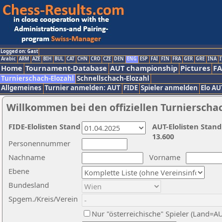
Logged on: Gast
Arabic
ARM
AZE
BIH
BUL
CAT
CHN
CRO
CZE
DEN
ENG
ESP
FAI
FIN
FRA
GER
GRE
INA
I
Home
Tournament-Database
AUT championship
Pictures
F
Turnierschach-Elozahl
Schnellschach-Elozahl
Allgemeines
Turnier anmelden: AUT
FIDE
Spieler anmelden
Elo AU
Willkommen bei den offiziellen Turnierscha
FIDE-Elolisten Stand
AUT-Elolisten Stand
13.600
Personennummer
Nachname
Vorname
Ebene
Bundesland
Spgem./Kreis/Verein
Nur "österreichische" Spieler (Land=A