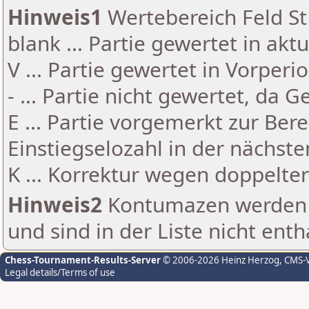
Hinweis1
Wertebereich Feld St 
blank ... Partie gewertet in akt
V ... Partie gewertet in Vorperi
- ... Partie nicht gewertet, da 
E ... Partie vorgemerkt zur Be
Einstiegselozahl in der nächst
K ... Korrektur wegen doppelt
Hinweis2
Kontumazen werden g
und sind in der Liste nicht enth
Chess-Tournament-Results-Server
© 2006-2026 Heinz Herzog
, CMS-
Legal details/Terms of use