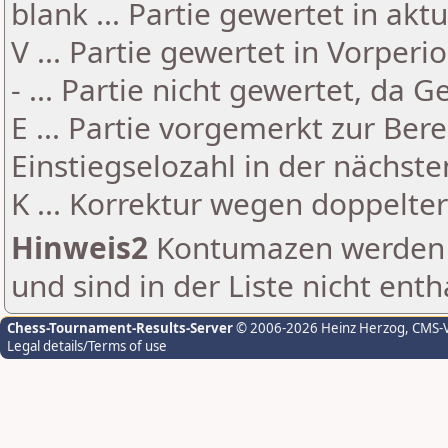
blank ... Partie gewertet in akt
V ... Partie gewertet in Vorperi
- ... Partie nicht gewertet, da 
E ... Partie vorgemerkt zur Be
Einstiegselozahl in der nächst
K ... Korrektur wegen doppelt
Hinweis2
Kontumazen werden g
und sind in der Liste nicht enth
Chess-Tournament-Results-Server
© 2006-2026 Heinz Herzog
, CMS-
Legal details/Terms of use