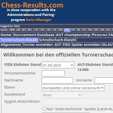
Logged on: Gast
Arabic
ARM
AZE
BIH
BUL
CAT
CHN
CRO
CZE
DEN
ENG
ESP
FAI
FIN
FRA
GER
GRE
INA
I
Home
Tournament-Database
AUT championship
Pictures
F
Turnierschach-Elozahl
Schnellschach-Elozahl
Allgemeines
Turnier anmelden: AUT
FIDE
Spieler anmelden
Elo AU
Willkommen bei den offiziellen Turnierscha
FIDE-Elolisten Stand
AUT-Elolisten Stand
13.600
Personennummer
Nachname
Vorname
Ebene
Bundesland
Spgem./Kreis/Verein
Nur "österreichische" Spieler (Land=A