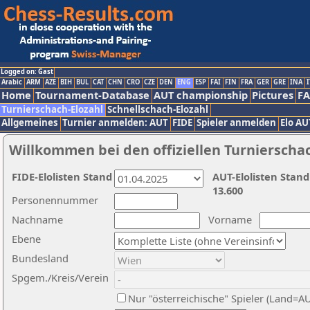
Logged on: Gast
Arabic
ARM
AZE
BIH
BUL
CAT
CHN
CRO
CZE
DEN
ENG
ESP
FAI
FIN
FRA
GER
GRE
INA
I
Home
Tournament-Database
AUT championship
Pictures
F
Turnierschach-Elozahl
Schnellschach-Elozahl
Allgemeines
Turnier anmelden: AUT
FIDE
Spieler anmelden
Elo AU
Willkommen bei den offiziellen Turnierscha
FIDE-Elolisten Stand
AUT-Elolisten Stand
13.600
Personennummer
Nachname
Vorname
Ebene
Bundesland
Spgem./Kreis/Verein
Nur "österreichische" Spieler (Land=A