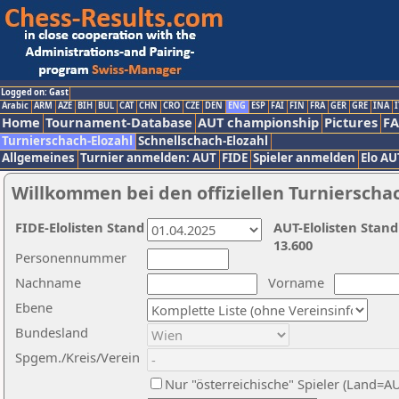
Logged on: Gast
Arabic
ARM
AZE
BIH
BUL
CAT
CHN
CRO
CZE
DEN
ENG
ESP
FAI
FIN
FRA
GER
GRE
INA
I
Home
Tournament-Database
AUT championship
Pictures
F
Turnierschach-Elozahl
Schnellschach-Elozahl
Allgemeines
Turnier anmelden: AUT
FIDE
Spieler anmelden
Elo AU
Willkommen bei den offiziellen Turnierscha
FIDE-Elolisten Stand
AUT-Elolisten Stand
13.600
Personennummer
Nachname
Vorname
Ebene
Bundesland
Spgem./Kreis/Verein
Nur "österreichische" Spieler (Land=A