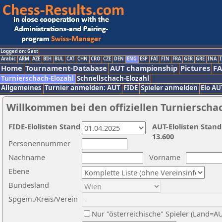
Logged on: Gast
Arabic
ARM
AZE
BIH
BUL
CAT
CHN
CRO
CZE
DEN
ENG
ESP
FAI
FIN
FRA
GER
GRE
INA
I
Home
Tournament-Database
AUT championship
Pictures
F
Turnierschach-Elozahl
Schnellschach-Elozahl
Allgemeines
Turnier anmelden: AUT
FIDE
Spieler anmelden
Elo AU
Willkommen bei den offiziellen Turnierscha
FIDE-Elolisten Stand
AUT-Elolisten Stand
13.600
Personennummer
Nachname
Vorname
Ebene
Bundesland
Spgem./Kreis/Verein
Nur "österreichische" Spieler (Land=A