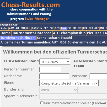
Logged on: Gast
Arabic
ARM
AZE
BIH
BUL
CAT
CHN
CRO
CZE
DEN
ENG
ESP
FAI
FIN
FRA
GER
GRE
INA
I
Home
Tournament-Database
AUT championship
Pictures
F
Turnierschach-Elozahl
Schnellschach-Elozahl
Allgemeines
Turnier anmelden: AUT
FIDE
Spieler anmelden
Elo AU
Willkommen bei den offiziellen Turnierscha
FIDE-Elolisten Stand
AUT-Elolisten Stand
13.600
Personennummer
Nachname
Vorname
Ebene
Bundesland
Spgem./Kreis/Verein
Nur "österreichische" Spieler (Land=A