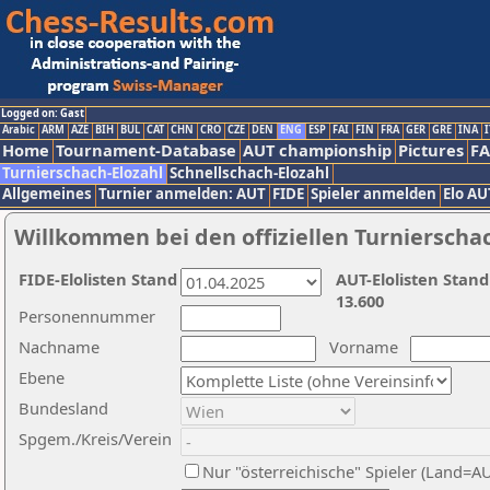
Logged on: Gast
Arabic
ARM
AZE
BIH
BUL
CAT
CHN
CRO
CZE
DEN
ENG
ESP
FAI
FIN
FRA
GER
GRE
INA
I
Home
Tournament-Database
AUT championship
Pictures
F
Turnierschach-Elozahl
Schnellschach-Elozahl
Allgemeines
Turnier anmelden: AUT
FIDE
Spieler anmelden
Elo AU
Willkommen bei den offiziellen Turnierscha
FIDE-Elolisten Stand
AUT-Elolisten Stand
13.600
Personennummer
Nachname
Vorname
Ebene
Bundesland
Spgem./Kreis/Verein
Nur "österreichische" Spieler (Land=A