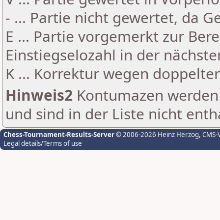
- ... Partie nicht gewertet, da 
E ... Partie vorgemerkt zur Be
Einstiegselozahl in der nächst
K ... Korrektur wegen doppelt
Hinweis2
Kontumazen werden g
und sind in der Liste nicht enth
Chess-Tournament-Results-Server
© 2006-2026 Heinz Herzog
, CMS-
Legal details/Terms of use