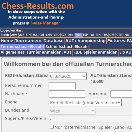
Logged on: Gast
Arabic
ARM
AZE
BIH
BUL
CAT
CHN
CRO
CZE
DEN
ENG
ESP
FAI
FIN
FRA
GER
GRE
INA
I
Home
Tournament-Database
AUT championship
Pictures
F
Turnierschach-Elozahl
Schnellschach-Elozahl
Allgemeines
Turnier anmelden: AUT
FIDE
Spieler anmelden
Elo AU
Willkommen bei den offiziellen Turnierscha
FIDE-Elolisten Stand
AUT-Elolisten Stand
13.600
Personennummer
Nachname
Vorname
Ebene
Bundesland
Spgem./Kreis/Verein
Nur "österreichische" Spieler (Land=A